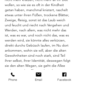
wollen, so wie sie es oft in der Kindheit 
getan haben, manchmal knistert, raschelt 
etwas unter ihren Füßen, trockene Blätter, 
Zweige, Reisig, sonst ist das Laub weich 
und feucht und riecht nach Vergehen und 
Werden, nach allem, was nicht mehr das 
ist, was es war, und noch nicht das, was es 
werden wird, sie könnte alles verkürzen, 
direkt durchs Gebüsch laufen, im Nu dort 
ankommen, wohin sie will, aber die alten 
Gewohnheiten sind noch stark, sind Teil 
ihrer selbst, ihrer Identität, deswegen folgt 
sie den alten Wegen, sie geht die Allee 
entlang, an dem Fluss vorbei, den sie ein 
Leben lang kennt, vorbei an vergessenen 
Phone
Email
Facebook
Booten, die am Ufer verfallen und nicht 
mehr wissen, wofür sie einmal erschaffen 
worden sind, ob als…
Read More >